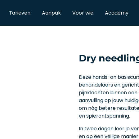
Tarieven
Aanpak
Voor wie
Academy
Dry needling
Deze hands-on basiscurs
behandelaars en geric
pijnklachten binnen een p
aanvulling op jouw huidig
om nóg betere resultate
en spierontspanning.
In twee dagen leer je ver
en op een veilige manier