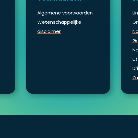
Algemene voorwaarden
Li
Wetenschappelijke
Gr
disclaimer
No
Ge
No
Ut
Dr
Zu