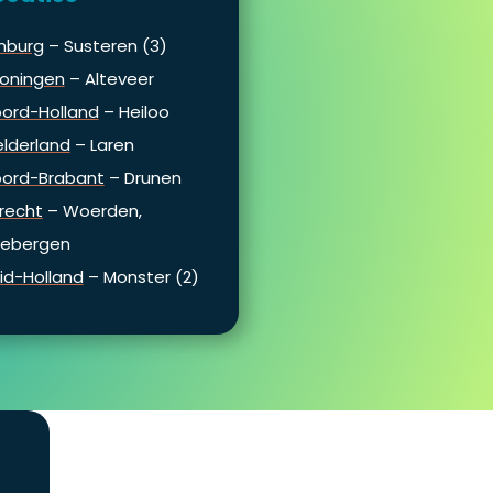
mburg
– Susteren (3)
oningen
– Alteveer
ord-Holland
– Heiloo
lderland
– Laren
ord-Brabant
– Drunen
recht
– Woerden,
iebergen
id-Holland
– Monster (2)