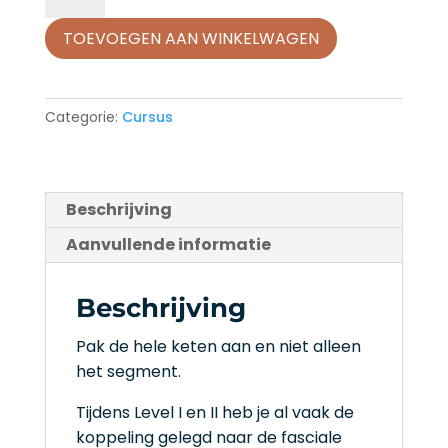
cursus
TOEVOEGEN AAN WINKELWAGEN
level
III
aantal
Categorie:
Cursus
Beschrijving
Aanvullende informatie
Beschrijving
Pak de hele keten aan en niet alleen
het segment.
Tijdens Level I en II heb je al vaak de
koppeling gelegd naar de fasciale