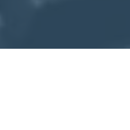
3
Volleybal blessures
Volleybal is een sport waarbij je